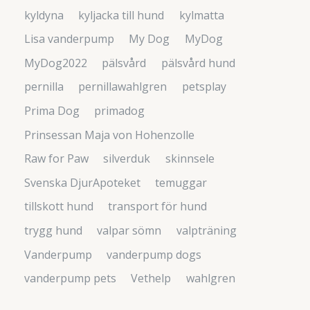
kyldyna
kyljacka till hund
kylmatta
Lisa vanderpump
My Dog
MyDog
MyDog2022
pälsvård
pälsvård hund
pernilla
pernillawahlgren
petsplay
Prima Dog
primadog
Prinsessan Maja von Hohenzolle
Raw for Paw
silverduk
skinnsele
Svenska DjurApoteket
temuggar
tillskott hund
transport för hund
trygg hund
valpar sömn
valpträning
Vanderpump
vanderpump dogs
vanderpump pets
Vethelp
wahlgren