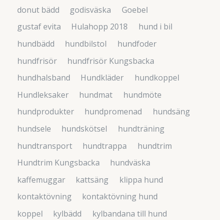
donut bädd
godisväska
Goebel
gustaf evita
Hulahopp 2018
hund i bil
hundbädd
hundbilstol
hundfoder
hundfrisör
hundfrisör Kungsbacka
hundhalsband
Hundkläder
hundkoppel
Hundleksaker
hundmat
hundmöte
hundprodukter
hundpromenad
hundsäng
hundsele
hundskötsel
hundträning
hundtransport
hundtrappa
hundtrim
Hundtrim Kungsbacka
hundväska
kaffemuggar
kattsäng
klippa hund
kontaktövning
kontaktövning hund
koppel
kylbädd
kylbandana till hund