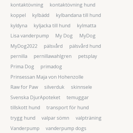
kontaktövning
kontaktövning hund
koppel
kylbädd
kylbandana till hund
kyldyna
kyljacka till hund
kylmatta
Lisa vanderpump
My Dog
MyDog
MyDog2022
pälsvård
pälsvård hund
pernilla
pernillawahlgren
petsplay
Prima Dog
primadog
Prinsessan Maja von Hohenzolle
Raw for Paw
silverduk
skinnsele
Svenska DjurApoteket
temuggar
tillskott hund
transport för hund
trygg hund
valpar sömn
valpträning
Vanderpump
vanderpump dogs