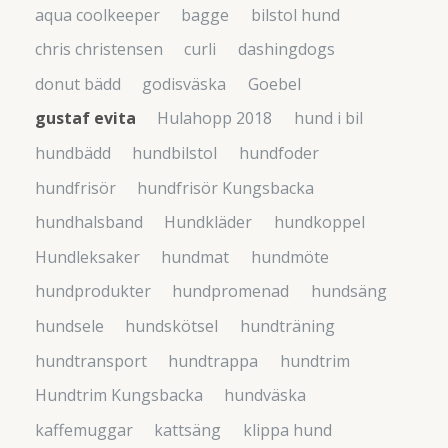
aqua coolkeeper
bagge
bilstol hund
chris christensen
curli
dashingdogs
donut bädd
godisväska
Goebel
gustaf evita
Hulahopp 2018
hund i bil
hundbädd
hundbilstol
hundfoder
hundfrisör
hundfrisör Kungsbacka
hundhalsband
Hundkläder
hundkoppel
Hundleksaker
hundmat
hundmöte
hundprodukter
hundpromenad
hundsäng
hundsele
hundskötsel
hundträning
hundtransport
hundtrappa
hundtrim
Hundtrim Kungsbacka
hundväska
kaffemuggar
kattsäng
klippa hund