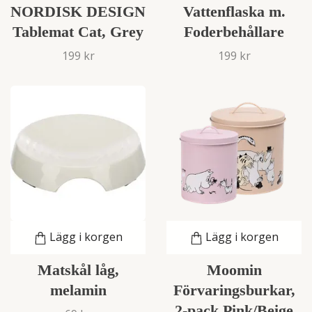
NORDISK DESIGN
Vattenflaska m.
Tablemat Cat, Grey
Foderbehållare
199 kr
199 kr
Lägg i korgen
Lägg i korgen
Matskål låg,
Moomin
melamin
Förvaringsburkar,
2-pack Pink/Beige