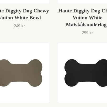
te Diggity Dog Chewy
Haute Diggity Dog C
Vuiton White Bowl
Vuiton White
Matskålsunderläg
249 kr
259 kr