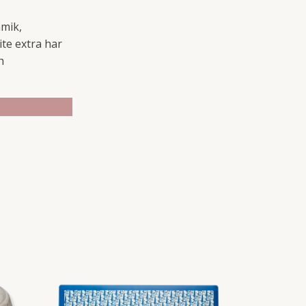
amik,
ite extra har
h