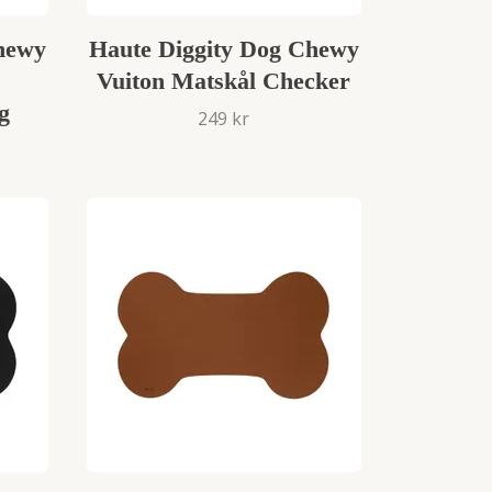
hewy
Haute Diggity Dog Chewy
Vuiton Matskål Checker
g
249 kr