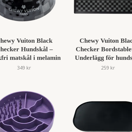
hewy Vuiton Black
Chewy Vuiton Bla
hecker Hundskål –
Checker Bordstablet
fri matskål i melamin
Underlägg för hund
349 kr
259 kr