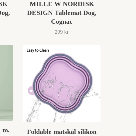
SK
MILLE W NORDISK
og,
DESIGN Tablemat Dog,
Cognac
299 kr
a m.
Foldable matskål silikon