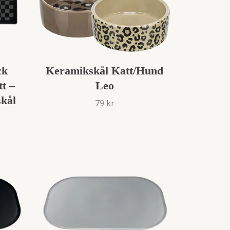
ck
Keramikskål Katt/Hund
t –
Leo
skål
79 kr