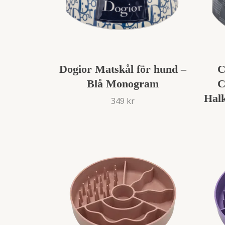
Dogior Matskål för hund –
C
Blå Monogram
C
Halk
349 kr