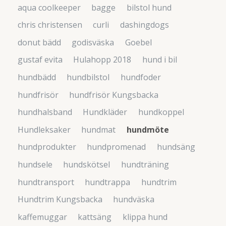
aqua coolkeeper
bagge
bilstol hund
chris christensen
curli
dashingdogs
donut bädd
godisväska
Goebel
gustaf evita
Hulahopp 2018
hund i bil
hundbädd
hundbilstol
hundfoder
hundfrisör
hundfrisör Kungsbacka
hundhalsband
Hundkläder
hundkoppel
Hundleksaker
hundmat
hundmöte
hundprodukter
hundpromenad
hundsäng
hundsele
hundskötsel
hundträning
hundtransport
hundtrappa
hundtrim
Hundtrim Kungsbacka
hundväska
kaffemuggar
kattsäng
klippa hund