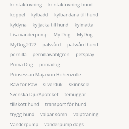
kontaktövning
kontaktövning hund
koppel
kylbädd
kylbandana till hund
kyldyna
kyljacka till hund
kylmatta
Lisa vanderpump
My Dog
MyDog
MyDog2022
pälsvård
pälsvård hund
pernilla
pernillawahlgren
petsplay
Prima Dog
primadog
Prinsessan Maja von Hohenzolle
Raw for Paw
silverduk
skinnsele
Svenska DjurApoteket
temuggar
tillskott hund
transport för hund
trygg hund
valpar sömn
valpträning
Vanderpump
vanderpump dogs