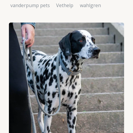
vanderpump pets
Vethelp
wahlgren