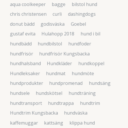
aqua coolkeeper
bagge
bilstol hund
chris christensen
curli
dashingdogs
donut bädd
godisväska
Goebel
gustaf evita
Hulahopp 2018
hund i bil
hundbädd
hundbilstol
hundfoder
hundfrisör
hundfrisör Kungsbacka
hundhalsband
Hundkläder
hundkoppel
Hundleksaker
hundmat
hundmöte
hundprodukter
hundpromenad
hundsäng
hundsele
hundskötsel
hundträning
hundtransport
hundtrappa
hundtrim
Hundtrim Kungsbacka
hundväska
kaffemuggar
kattsäng
klippa hund