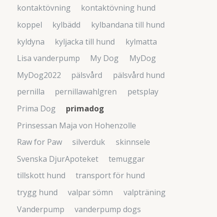
kontaktövning
kontaktövning hund
koppel
kylbädd
kylbandana till hund
kyldyna
kyljacka till hund
kylmatta
Lisa vanderpump
My Dog
MyDog
MyDog2022
pälsvård
pälsvård hund
pernilla
pernillawahlgren
petsplay
Prima Dog
primadog
Prinsessan Maja von Hohenzolle
Raw for Paw
silverduk
skinnsele
Svenska DjurApoteket
temuggar
tillskott hund
transport för hund
trygg hund
valpar sömn
valpträning
Vanderpump
vanderpump dogs