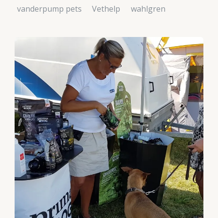
vanderpump pets
Vethelp
wahlgren