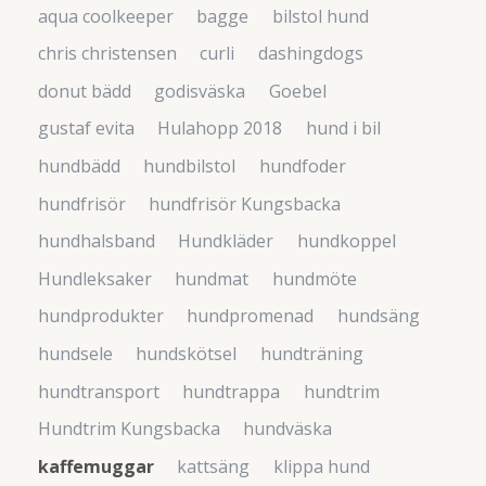
aqua coolkeeper
bagge
bilstol hund
chris christensen
curli
dashingdogs
donut bädd
godisväska
Goebel
gustaf evita
Hulahopp 2018
hund i bil
hundbädd
hundbilstol
hundfoder
hundfrisör
hundfrisör Kungsbacka
hundhalsband
Hundkläder
hundkoppel
Hundleksaker
hundmat
hundmöte
hundprodukter
hundpromenad
hundsäng
hundsele
hundskötsel
hundträning
hundtransport
hundtrappa
hundtrim
Hundtrim Kungsbacka
hundväska
kaffemuggar
kattsäng
klippa hund