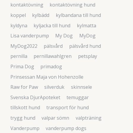
kontaktövning
kontaktövning hund
koppel
kylbädd
kylbandana till hund
kyldyna
kyljacka till hund
kylmatta
Lisa vanderpump
My Dog
MyDog
MyDog2022
pälsvård
pälsvård hund
pernilla
pernillawahlgren
petsplay
Prima Dog
primadog
Prinsessan Maja von Hohenzolle
Raw for Paw
silverduk
skinnsele
Svenska DjurApoteket
temuggar
tillskott hund
transport för hund
trygg hund
valpar sömn
valpträning
Vanderpump
vanderpump dogs