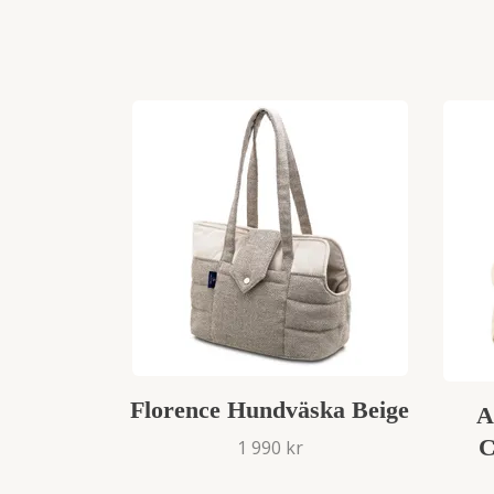
Florence Hundväska Beige
A
C
1 990 kr