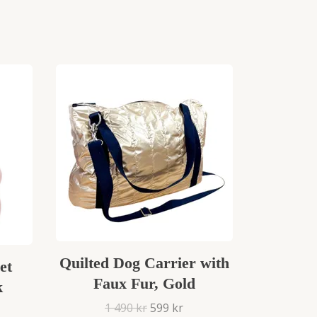
Quilted Dog Carrier with
et
Faux Fur, Gold
k
1 490 kr
599 kr