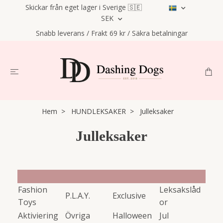
Skickar från eget lager i Sverige 🇸🇪
SEK
Snabb leverans / Frakt 69 kr / Säkra betalningar
Hem
HUNDLEKSAKER
Julleksaker
Julleksaker
Fashion
Leksakslåd
P.L.A.Y.
Exclusive
Toys
or
Aktiviering
Övriga
Halloween
Jul