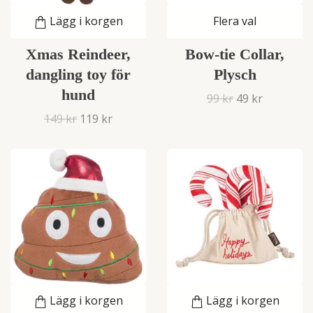
Lägg i korgen
Flera val
Xmas Reindeer,
Bow-tie Collar,
dangling toy för
Plysch
hund
99 kr
49 kr
149 kr
119 kr
Lägg i korgen
Lägg i korgen