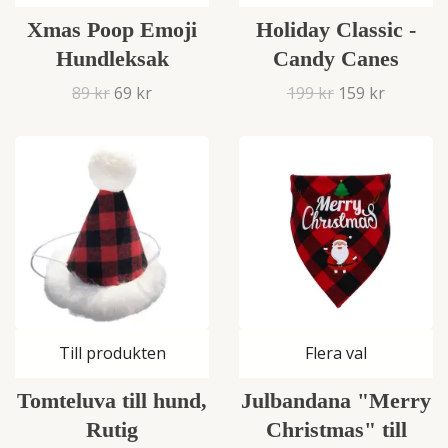
Xmas Poop Emoji
Holiday Classic -
Hundleksak
Candy Canes
89 kr
69 kr
199 kr
159 kr
Till produkten
Flera val
Tomteluva till hund,
Julbandana "Merry
Rutig
Christmas" till