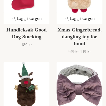
Lägg i korgen
Lägg i korgen
Hundleksak Good
Xmas Gingerbread,
Dog Stocking
dangling toy för
hund
189 kr
149 kr
119 kr