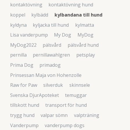
kontaktövning
kontaktövning hund
koppel
kylbädd
kylbandana till hund
kyldyna
kyljacka till hund
kylmatta
Lisa vanderpump
My Dog
MyDog
MyDog2022
pälsvård
pälsvård hund
pernilla
pernillawahlgren
petsplay
Prima Dog
primadog
Prinsessan Maja von Hohenzolle
Raw for Paw
silverduk
skinnsele
Svenska DjurApoteket
temuggar
tillskott hund
transport för hund
trygg hund
valpar sömn
valpträning
Vanderpump
vanderpump dogs