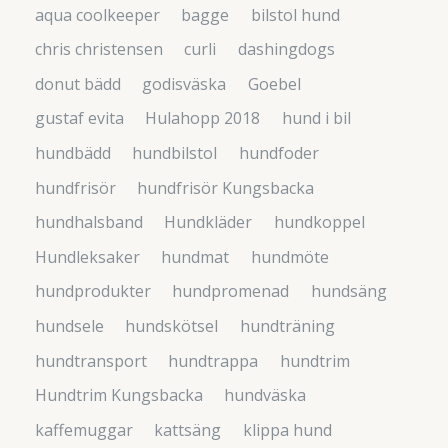
aqua coolkeeper
bagge
bilstol hund
chris christensen
curli
dashingdogs
donut bädd
godisväska
Goebel
gustaf evita
Hulahopp 2018
hund i bil
hundbädd
hundbilstol
hundfoder
hundfrisör
hundfrisör Kungsbacka
hundhalsband
Hundkläder
hundkoppel
Hundleksaker
hundmat
hundmöte
hundprodukter
hundpromenad
hundsäng
hundsele
hundskötsel
hundträning
hundtransport
hundtrappa
hundtrim
Hundtrim Kungsbacka
hundväska
kaffemuggar
kattsäng
klippa hund