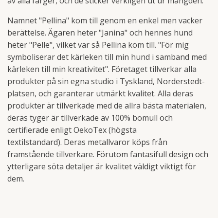
av alla färger, och de sticker verkligen ut ur mängden.
Namnet "Pellina" kom till genom en enkel men vacker
berättelse. Ägaren heter "Janina" och hennes hund
heter "Pelle", vilket var så Pellina kom till.
"
För mig
symboliserar det kärleken till min hund i samband med
kärleken till min kreativitet".
Företaget
tillverkar alla
produkter på sin egna studio i Tyskland, Norderstedt-
platsen, och garanterar utmärkt kvalitet. Alla deras
produkter är tillverkade med de allra bästa materialen,
deras tyger är tillverkade av 100% bomull och
certifierade enligt OekoTex (högsta
textilstandard).
Deras
metallvaror köps från
framstående tillverkare. Förutom fantasifull design och
ytterligare söta detaljer är kvalitet väldigt viktigt för
dem.