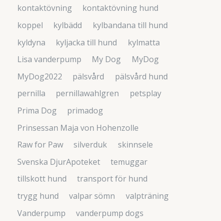
kontaktövning
kontaktövning hund
koppel
kylbädd
kylbandana till hund
kyldyna
kyljacka till hund
kylmatta
Lisa vanderpump
My Dog
MyDog
MyDog2022
pälsvård
pälsvård hund
pernilla
pernillawahlgren
petsplay
Prima Dog
primadog
Prinsessan Maja von Hohenzolle
Raw for Paw
silverduk
skinnsele
Svenska DjurApoteket
temuggar
tillskott hund
transport för hund
trygg hund
valpar sömn
valpträning
Vanderpump
vanderpump dogs