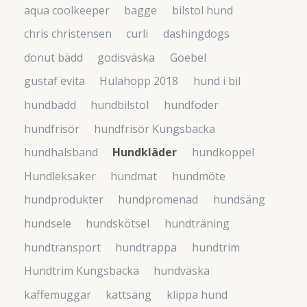
aqua coolkeeper
bagge
bilstol hund
chris christensen
curli
dashingdogs
donut bädd
godisväska
Goebel
gustaf evita
Hulahopp 2018
hund i bil
hundbädd
hundbilstol
hundfoder
hundfrisör
hundfrisör Kungsbacka
hundhalsband
Hundkläder
hundkoppel
Hundleksaker
hundmat
hundmöte
hundprodukter
hundpromenad
hundsäng
hundsele
hundskötsel
hundträning
hundtransport
hundtrappa
hundtrim
Hundtrim Kungsbacka
hundväska
kaffemuggar
kattsäng
klippa hund