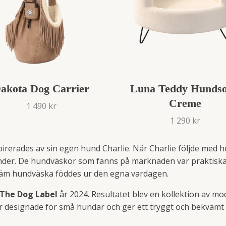
akota Dog Carrier
Luna Teddy Hundso
Creme
1 490 kr
1 290 kr
irerades av sin egen hund Charlie. När Charlie följde med
der. De hundväskor som fanns på marknaden var praktiska, 
väm hundväska föddes ur den egna vardagen.
The Dog Label
år 2024. Resultatet blev en kollektion av 
 designade för små hundar och ger ett tryggt och bekvämt s