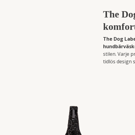
The Dog
komfort
The Dog Lab
hundbärväsk
stilen. Varje
tidlös design 