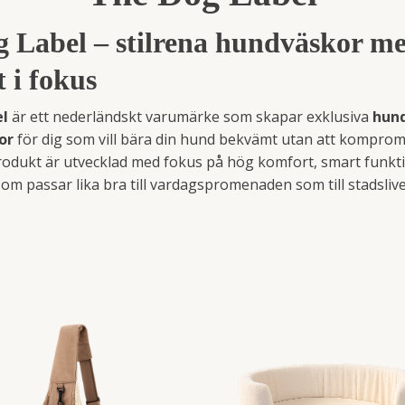
 Label – stilrena hundväskor m
 i fokus
el
är ett nederländskt varumärke som skapar exklusiva
hun
or
för dig som vill bära din hund bekvämt utan att kompro
 produkt är utvecklad med fokus på hög komfort, smart funkt
som passar lika bra till vardagspromenaden som till stadslive