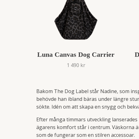
Luna Canvas Dog Carrier
D
1 490 kr
Bakom The Dog Label står Nadine, som insp
behövde han ibland bäras under längre stun
sökte. Idén om att skapa en snygg och bek
Efter många timmars utveckling lanserades
ägarens komfort står i centrum. Väskorna är
som de fungerar som en stilren accessoar.