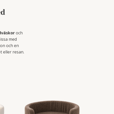
ed
dväskor
och
missa med
ion och en
t eller resan.