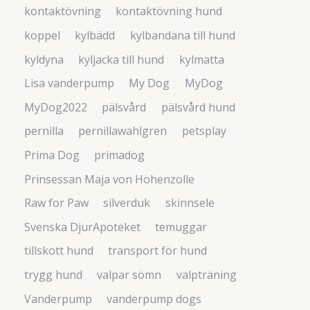
kontaktövning
kontaktövning hund
koppel
kylbädd
kylbandana till hund
kyldyna
kyljacka till hund
kylmatta
Lisa vanderpump
My Dog
MyDog
MyDog2022
pälsvård
pälsvård hund
pernilla
pernillawahlgren
petsplay
Prima Dog
primadog
Prinsessan Maja von Hohenzolle
Raw for Paw
silverduk
skinnsele
Svenska DjurApoteket
temuggar
tillskott hund
transport för hund
trygg hund
valpar sömn
valpträning
Vanderpump
vanderpump dogs