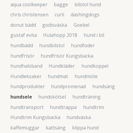
aqua coolkeeper
bagge
bilstol hund
chris christensen
curli
dashingdogs
donut bädd
godisväska
Goebel
gustaf evita
Hulahopp 2018
hund i bil
hundbädd
hundbilstol
hundfoder
hundfrisör
hundfrisör Kungsbacka
hundhalsband
Hundkläder
hundkoppel
Hundleksaker
hundmat
hundmöte
hundprodukter
hundpromenad
hundsäng
hundsele
hundskötsel
hundträning
hundtransport
hundtrappa
hundtrim
Hundtrim Kungsbacka
hundväska
kaffemuggar
kattsäng
klippa hund