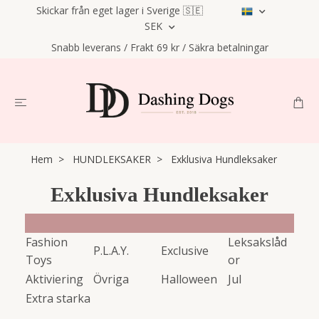
Skickar från eget lager i Sverige 🇸🇪
SEK
Snabb leverans / Frakt 69 kr / Säkra betalningar
Hem
HUNDLEKSAKER
Exklusiva Hundleksaker
Exklusiva Hundleksaker
Fashion
Leksakslåd
P.L.A.Y.
Exclusive
Toys
or
Aktiviering
Övriga
Halloween
Jul
Extra starka