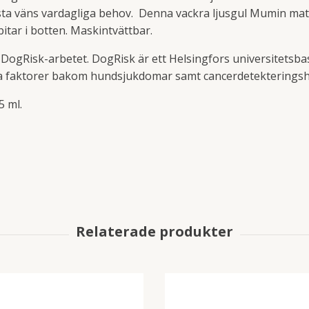
 bästa väns vardagliga behov. Denna vackra ljusgul Mumin mat
itar i botten. Maskintvättbar.
l DogRisk-arbetet. DogRisk är ett Helsingfors universitets
ka faktorer bakom hundsjukdomar samt cancerdetekterings
5 ml.