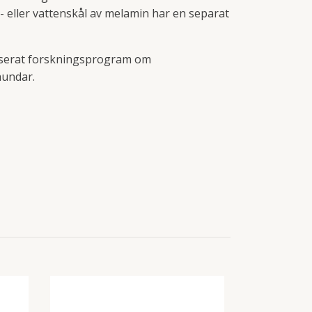
- eller vattenskål av melamin har en separat
baserat forskningsprogram om
hundar.
Moomin 80 ye
189 kr