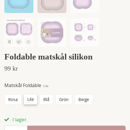
Foldable matskål silikon
99 kr
Matskål Foldable
Lila
Lila
Rosa
Blå
Grön
Beige
I lager.