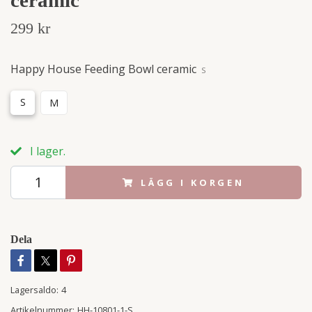
299 kr
Happy House Feeding Bowl ceramic
S
S
M
I lager.
LÄGG I KORGEN
Dela
Lagersaldo:
4
Artikelnummer:
HH-10801-1-S