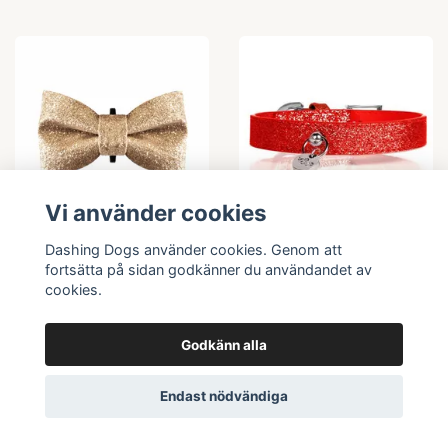
Vi använder cookies
Dashing Dogs använder cookies. Genom att
Till produkten
Flera val
fortsätta på sidan godkänner du användandet av
cookies.
Stardust Bow Gold
Milk & Pepper
Hundhalsband,
Slutsåld
Godkänn alla
Stardust Red
169 kr
Endast nödvändiga