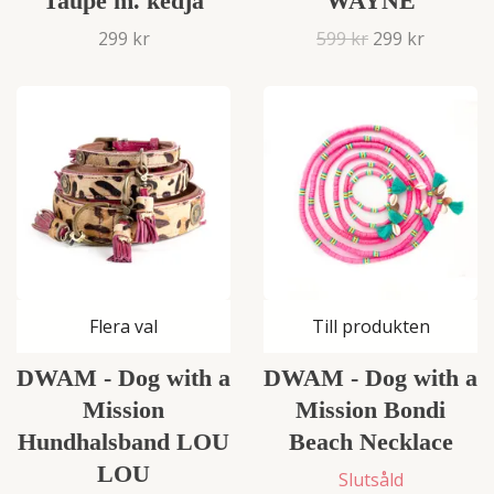
Taupe m. kedja
WAYNE
299 kr
599 kr
299 kr
Flera val
Till produkten
DWAM - Dog with a
DWAM - Dog with a
Mission
Mission Bondi
Hundhalsband LOU
Beach Necklace
LOU
Slutsåld