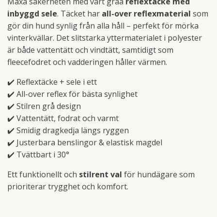
Maxa säkerheten med vårt gråa
reflextäcke med
inbyggd sele
. Täcket har
all-over reflexmaterial
som
gör din hund synlig från alla håll – perfekt för mörka
vinterkvällar. Det slitstarka yttermaterialet i polyester
är både vattentätt och vindtätt, samtidigt som
fleecefodret och vadderingen håller värmen.
✔️ Reflextäcke + sele i ett
✔️ All-over reflex för bästa synlighet
✔️ Stilren grå design
✔️ Vattentätt, fodrat och varmt
✔️ Smidig dragkedja längs ryggen
✔️ Justerbara benslingor & elastisk magdel
✔️ Tvättbart i 30°
Ett funktionellt och
stilrent val
för hundägare som
prioriterar trygghet och komfort.