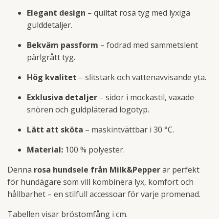
Elegant design
– quiltat rosa tyg med lyxiga
gulddetaljer.
Bekväm passform
– fodrad med sammetslent
pärlgrått tyg.
Hög kvalitet
– slitstark och vattenavvisande yta.
Exklusiva detaljer
– sidor i mockastil, vaxade
snören och guldpläterad logotyp.
Lätt att sköta
– maskintvättbar i 30 °C.
Material:
100 % polyester.
Denna
rosa hundsele från Milk&Pepper
är perfekt
för hundägare som vill kombinera lyx, komfort och
hållbarhet – en stilfull accessoar för varje promenad.
Tabellen visar bröstomfång i cm.