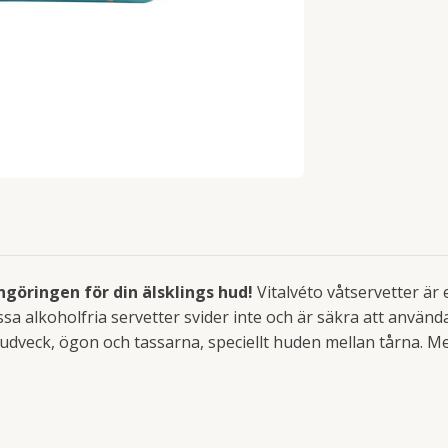
ngöringen för din älsklings hud!
Vitalvéto våtservetter är 
ssa alkoholfria servetter svider inte och är säkra att använd
 hudveck, ögon och tassarna, speciellt huden mellan tårna. M