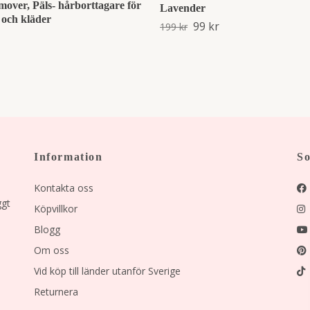
mover, Päls- hårborttagare för
Lavender
 och kläder
99 kr
199 kr
Information
So
Kontakta oss
ggt
Köpvillkor
Blogg
Om oss
Vid köp till länder utanför Sverige
Returnera