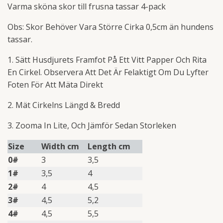
Varma sköna skor till frusna tassar 4-pack
Obs: Skor Behöver Vara Större Cirka 0,5cm än hundens
tassar.
1. Sätt Husdjurets Framfot På Ett Vitt Papper Och Rita
En Cirkel. Observera Att Det Är Felaktigt Om Du Lyfter
Foten För Att Mäta Direkt
2. Mät Cirkelns Längd & Bredd
3. Zooma In Lite, Och Jämför Sedan Storleken
Size
Width cm
Length cm
0#
3
3,5
1#
3,5
4
2#
4
4,5
3#
4,5
5,2
4#
4,5
5,5