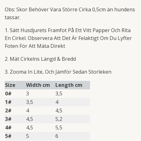
Obs: Skor Behöver Vara Större Cirka 0,5cm än hundens
tassar.
1. Sätt Husdjurets Framfot På Ett Vitt Papper Och Rita
En Cirkel. Observera Att Det Är Felaktigt Om Du Lyfter
Foten För Att Mäta Direkt
2. Mät Cirkelns Längd & Bredd
3. Zooma In Lite, Och Jämför Sedan Storleken
Size
Width cm
Length cm
0#
3
3,5
1#
3,5
4
2#
4
4,5
3#
4,5
5,2
4#
4,5
5,5
5#
5
6