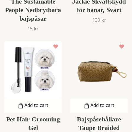
The Sustainable
Jackie Skvättskydd
People Nedbrytbara
för hanar, Svart
bajspåsar
139 kr
15 kr
Add to cart
Add to cart
Pet Hair Grooming
Bajspåsehållare
Gel
Taupe Braided