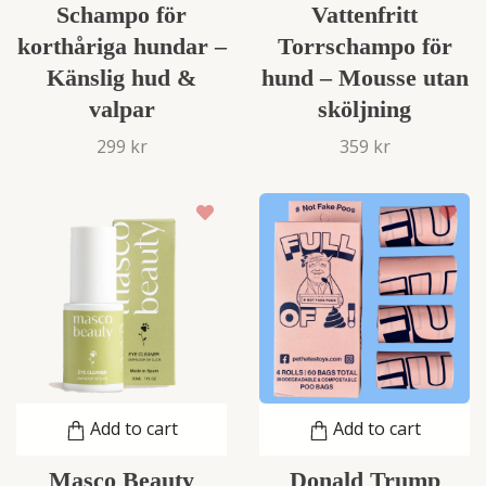
Schampo för
Vattenfritt
korthåriga hundar –
Torrschampo för
Känslig hud &
hund – Mousse utan
valpar
sköljning
299 kr
359 kr
Add to cart
Add to cart
Donald Trump
Masco Beauty