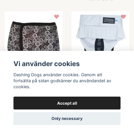
Vi använder cookies
Dashing Dogs använder cookies. Genom att
Multiple choices
Multiple choices
fortsätta på sidan godkänner du användandet av
cookies.
JustinCase
BALLERINA
Skvättskydd, Ocean
Tikskydd Light
Accept all
Grey
229 kr
249 kr
Only necessary