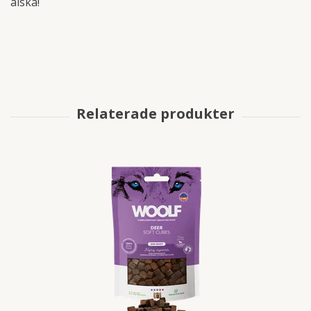
älska!