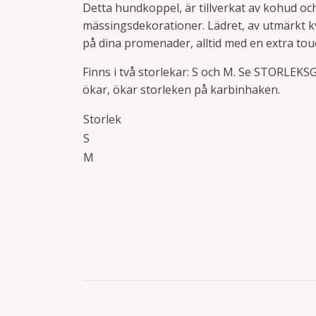
Detta hundkoppel, är tillverkat av kohud och
mässingsdekorationer. Lädret, av utmärkt kv
på dina promenader, alltid med en extra tou
Finns i två storlekar: S och M. Se STORLEK
ökar, ökar storleken på karbinhaken.
Storlek
S
M