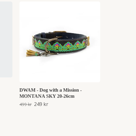
DWAM - Dog w
LOU DOG H
299 kr
599 kr
DWAM - Dog with a Mission -
MONTANA SKY 20-26cm
249 kr
499 kr