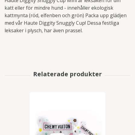
Haute Diggity Snuggly Cup Mini är leksaken för din
katt eller för mindre hund - innehåller ekologisk
kattmynta (röd, elfenben och grön) Packa upp glädjen
med vår Haute Diggity Snuggly Cup! Dessa festliga
leksaker i plysch, har även prassel.