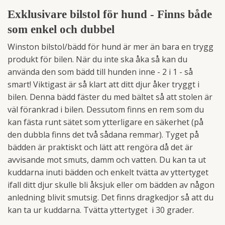
Exklusivare bilstol för hund - Finns både
som enkel och dubbel
Winston bilstol/bädd för hund är mer än bara en trygg
produkt för bilen. När du inte ska åka så kan du
använda den som bädd till hunden inne - 2 i 1 - så
smart! Viktigast är så klart att ditt djur åker tryggt i
bilen. Denna bädd fäster du med bältet så att stolen är
väl förankrad i bilen. Dessutom finns en rem som du
kan fästa runt sätet som ytterligare en säkerhet (på
den dubbla finns det två sådana remmar). Tyget på
bädden är praktiskt och lätt att rengöra då det är
avvisande mot smuts, damm och vatten. Du kan ta ut
kuddarna inuti bädden och enkelt tvätta av yttertyget
ifall ditt djur skulle bli åksjuk eller om bädden av någon
anledning blivit smutsig. Det finns dragkedjor så att du
kan ta ur kuddarna. Tvätta yttertyget i 30 grader.