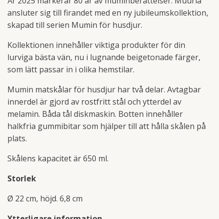
År 2025 markerar 80 år av muminberättelser. Muurla
ansluter sig till firandet med en ny jubileumskollektion,
skapad till serien Mumin för husdjur.
Kollektionen innehåller viktiga produkter för din
lurviga bästa vän, nu i lugnande beigetonade färger,
som lätt passar in i olika hemstilar.
Mumin matskålar för husdjur har två delar. Avtagbar
innerdel är gjord av rostfritt stål och ytterdel av
melamin. Båda tål diskmaskin. Botten innehåller
halkfria gummibitar som hjälper till att hålla skålen på
plats.
Skålens kapacitet är 650 ml.
Storlek
Ø 22 cm, höjd. 6,8 cm
Ytterligare information