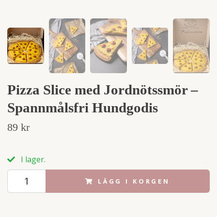
Pizza Slice med Jordnötssmör –
Spannmålsfri Hundgodis
89 kr
I lager.
LÄGG I KORGEN