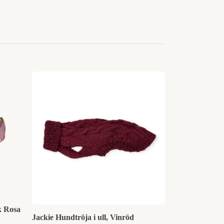
Jackie Sele Sk
649 kr
k Rosa
Jackie Hundtröja i ull, Vinröd