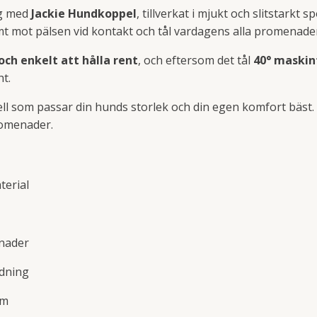
ng med
Jackie Hundkoppel
, tillverkat i mjukt och slitstarkt
mt mot pälsen vid kontakt och tål vardagens alla promenader,
och enkelt att hålla rent
, och eftersom det tål
40° maskin
ht.
ll som passar din hunds storlek och din egen komfort bäst. 
romenader.
terial
nader
ndning
rm