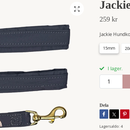
Jacki
259 kr
Jackie Hundk
15mm
2
I lager.
Dela
Lagersaldo:
4