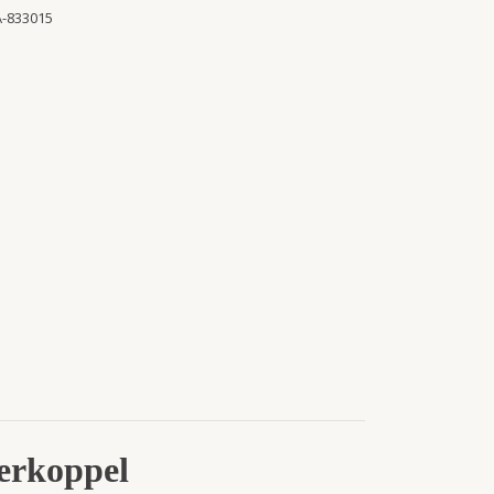
A-833015
berkoppel