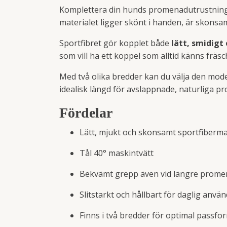
Komplettera din hunds promenadutrustni
materialet ligger skönt i handen, är skonsa
Sportfibret gör kopplet både
lätt, smidigt 
som vill ha ett koppel som alltid känns fräsc
Med två olika bredder kan du välja den mode
idealisk längd för avslappnade, naturliga p
Fördelar
Lätt, mjukt och skonsamt sportfiberma
Tål 40° maskintvätt
Bekvämt grepp även vid längre prome
Slitstarkt och hållbart för daglig anvä
Finns i två bredder för optimal passfo