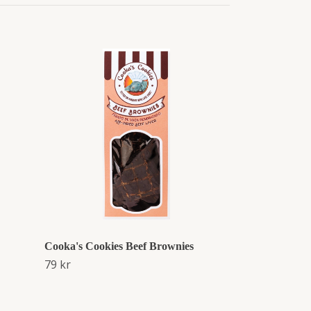
Cooka's Cookie
79 kr
Cooka's Cookies Beef Brownies
79 kr