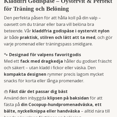
Kladdfri Godispåse – Oystervit & Perfekt
för Träning och Belöning
Den perfekta påsen för att hålla koll på din valp –
oavsett om du tränar eller bara vill belöna bra
beteende. Vår
kladdfria godispåse i oystervit nylon
är både
praktisk, stilren och lätt att ta med
, och gör
varje promenad eller träningspass smidigare.
🐾
Designad för valpens favoritgodis
Med ett
fack med dragkedja
håller du godiset fräscht
och säkert – utan kladd i fickor eller väska. Den
kompakta designen
rymmer precis lagom mycket
snacks för korta eller långa promenader.
👜
Fäst där det passar dig bäst
Använd den inbyggda
klipsen på baksidan
för att
fästa på
din Cocopup-hundpromenadväska, ett
bälte, nyckelknippa eller handväska
– alltid nära till