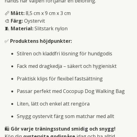
hands när valpen förtjänar en belöning.
📏
Mått:
8,5 cm x 9 cm x 3 cm
🎨
Färg:
Oystervit
🧵
Material:
Slitstark nylon
✅
Produktens höjdpunkter:
Stilren och kladdfri lösning för hundgodis
Fack med dragkedja – säkert och hygieniskt
Praktisk klips för flexibel fastsättning
Passar perfekt med Cocopup Dog Walking Bag
Liten, lätt och enkel att rengöra
Snygg oystervit färg som matchar med allt
🛍
Gör varje träningsstund smidig och snygg!
Köp din
oystervita godispåse
idag och ha alltid