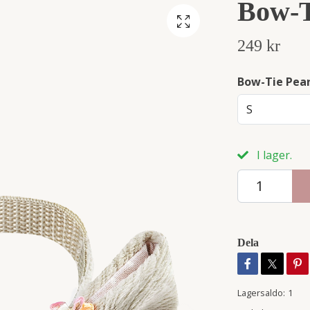
Bow-T
249 kr
Bow-Tie Pear
S
I lager.
Dela
Lagersaldo:
1