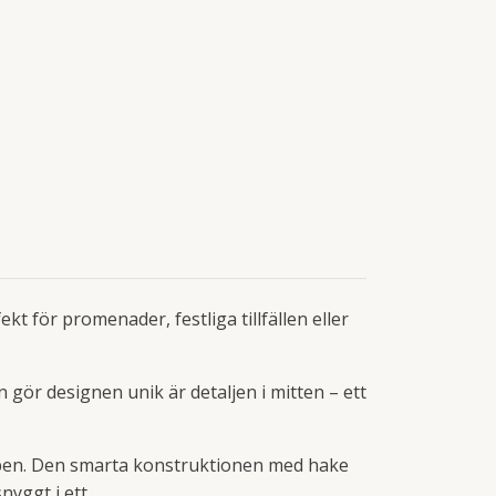
t för promenader, festliga tillfällen eller
n gör designen unik är detaljen i mitten – ett
alpen. Den smarta konstruktionen med hake
nyggt i ett.