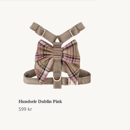
Dublin 3-i-1 H
1 490 kr
Hundsele Dublin Pink
599 kr