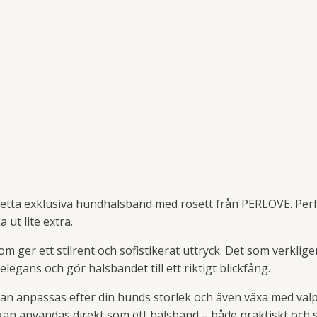
etta exklusiva hundhalsband med rosett från PERLOVE. Perfek
 ut lite extra.
om ger ett stilrent och sofistikerat uttryck. Det som verklige
egans och gör halsbandet till ett riktigt blickfång.
et kan anpassas efter din hunds storlek och även växa med v
 kan användas direkt som ett halsband – både praktiskt och s