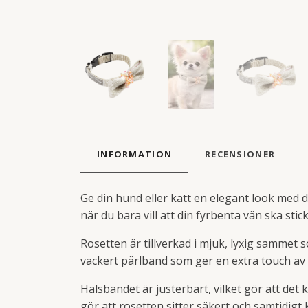
INFORMATION
RECENSIONER
Ge din hund eller katt en elegant look med d
när du bara vill att din fyrbenta vän ska sticka
Rosetten är tillverkad i mjuk, lyxig sammet s
vackert pärlband som ger en extra touch av el
Halsbandet är justerbart, vilket gör att d
gör att rosetten sitter säkert och samtidigt