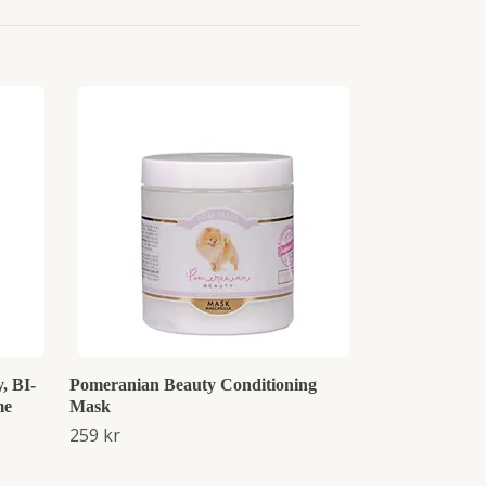
Klippmaskin 
Slut i lager
, BI-
Pomeranian Beauty Conditioning
me
Mask
259 kr