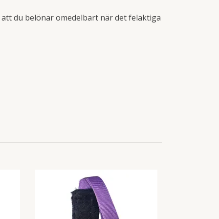
 att du belönar omedelbart när det felaktiga
Hundleksak Sn
50cm
345 kr