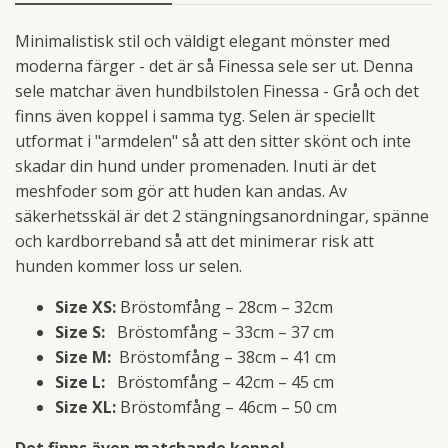
Minimalistisk stil och väldigt elegant mönster med
moderna färger - det är så Finessa sele ser ut. Denna
sele matchar även hundbilstolen Finessa - Grå och det
finns även koppel i samma tyg. Selen är speciellt
utformat i "armdelen" så att den sitter skönt och inte
skadar din hund under promenaden. Inuti är det
meshfoder som gör att huden kan andas. Av
säkerhetsskäl är det 2 stängningsanordningar, spänne
och kardborreband så att det minimerar risk att
hunden kommer loss ur selen.
Size XS:
Bröstomfång – 28cm – 32cm
Size S:
Bröstomfång – 33cm – 37 cm
Size M:
Bröstomfång – 38cm – 41 cm
Size L:
Bröstomfång – 42cm – 45 cm
Size XL:
Bröstomfång – 46cm – 50 cm
Det finns även matchande koppel.