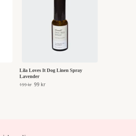
Hundhalsband 
199 kr
499 kr
Lila Loves It Dog Linen Spray
Lavender
99 kr
199 kr