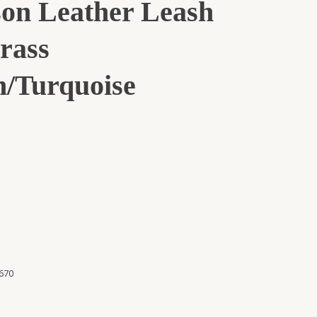
on Leather Leash
rass
/Turquoise
670