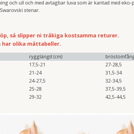
ing och ull och med avtagbar luva som är kantad med eko-p
 Swarovski stenar.
köp, så slipper ni tråkiga kostsamma returer.
n har olika måttabeller.
rygglängd (cm)
bröstomfång
17,5-21
27-28,5
21-24
31,5-34
24-27,5
32-34,5
25-28
37,5-39,5
29-32
42,5-44,5