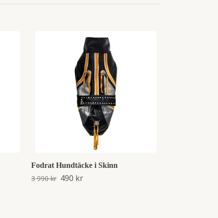
Milk & Pepper
Hundtröja
449 kr
599 kr
Fodrat Hundtäcke i Skinn
490 kr
3 990 kr