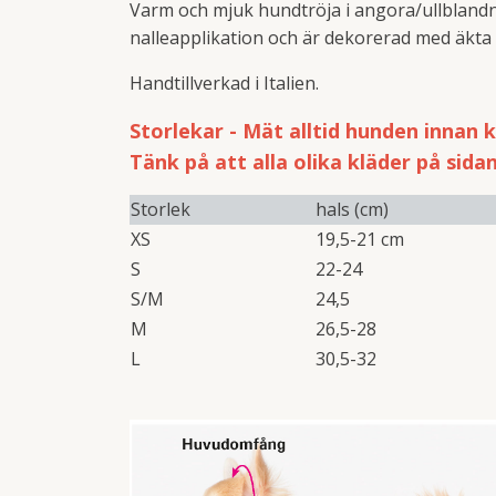
Varm och mjuk hundtröja i angora/ullblandn
nalleapplikation och är dekorerad med äkta
Handtillverkad i Italien.
Storlekar - Mät alltid hunden innan 
Tänk på att alla olika kläder på sida
Storlek
hals (cm)
XS
19,5-21 cm
S
22-24
S/M
24,5
M
26,5-28
L
30,5-32