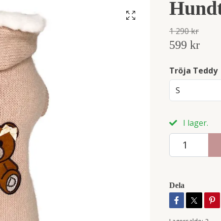
Hundt
1 290 kr
599 kr
Tröja Teddy
S
I lager.
Dela