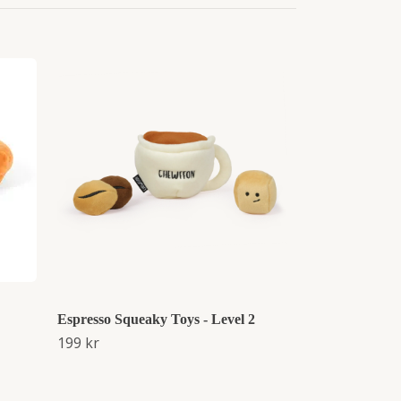
Barks Headpho
Mjuk pipleksak
229 kr
Espresso Squeaky Toys - Level 2
199 kr