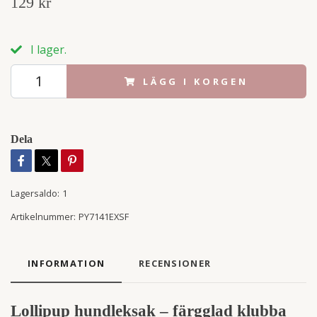
129 kr
I lager.
LÄGG I KORGEN
Dela
Lagersaldo:
1
Artikelnummer:
PY7141EXSF
INFORMATION
RECENSIONER
Lollipup hundleksak – färgglad klubba