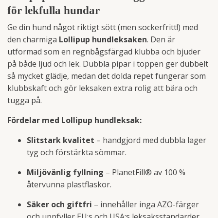
för lekfulla hundar
Ge din hund något riktigt sött (men sockerfritt!) med
den charmiga
Lollipup hundleksaken
. Den är
utformad som en regnbågsfärgad klubba och bjuder
på både ljud och lek. Dubbla pipar i toppen ger dubbelt
så mycket glädje, medan det dolda repet fungerar som
klubbskaft och gör leksaken extra rolig att bära och
tugga på.
Fördelar med Lollipup hundleksak:
Slitstark kvalitet
– handgjord med dubbla lager
tyg och förstärkta sömmar.
Miljövänlig fyllning
– PlanetFill® av 100 %
återvunna plastflaskor.
Säker och giftfri
– innehåller inga AZO-färger
och uppfyller EU:s och USA:s leksaksstandarder