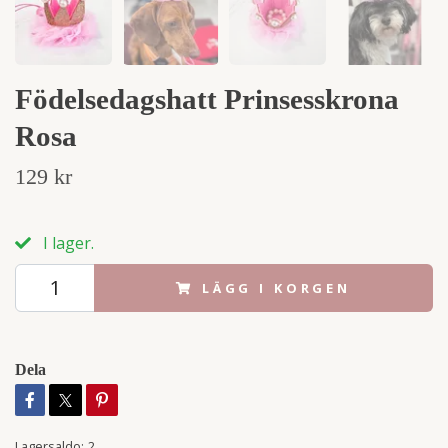
Födelsedagshatt Prinsesskrona
Rosa
129 kr
I lager.
LÄGG I KORGEN
Dela
Lagersaldo:
2