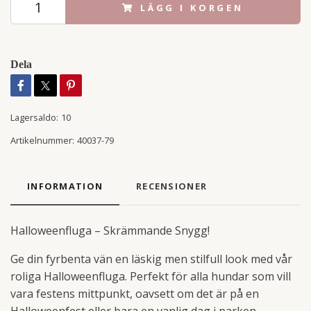
LÄGG I KORGEN
Dela
Lagersaldo:
10
Artikelnummer:
40037-79
INFORMATION
RECENSIONER
Halloweenfluga – Skrämmande Snygg!
Ge din fyrbenta vän en läskig men stilfull look med vår
roliga Halloweenfluga. Perfekt för alla hundar som vill
vara festens mittpunkt, oavsett om det är på en
Halloweenfest eller bara en vanlig dag i parken.