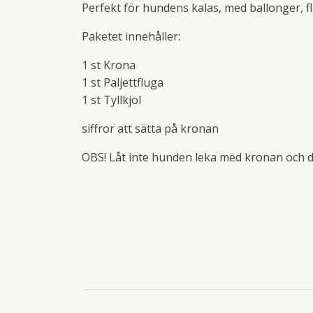
Perfekt för hundens kalas, med ballonger, fl
Paketet innehåller:
1 st Krona
1 st Paljettfluga
1 st Tyllkjol
siffror att sätta på kronan
OBS! Låt inte hunden leka med kronan och de