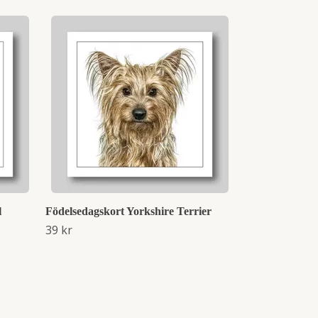
Födelsedagsk
59 kr
l
Födelsedagskort Yorkshire Terrier
39 kr