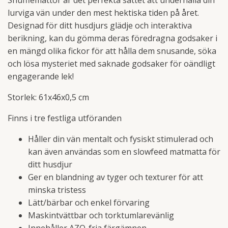
Snufflemattor är det perfekta sättet att underhålla din
lurviga vän under den mest hektiska tiden på året.
Designad för ditt husdjurs glädje och interaktiva
berikning, kan du gömma deras föredragna godsaker i
en mängd olika fickor för att hålla dem snusande, söka
och lösa mysteriet med saknade godsaker för oändligt
engagerande lek!
Storlek: 61x46x0,5 cm
Finns i tre festliga utföranden
Håller din vän mentalt och fysiskt stimulerad och
kan även användas som en slowfeed matmatta för
ditt husdjur
Ger en blandning av tyger och texturer för att
minska tristess
Lätt/bärbar och enkel förvaring
Maskintvättbar och torktumlarevänlig