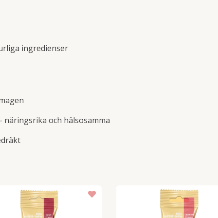
rliga ingredienser
r magen
 – näringsrika och hälsosamma
edräkt