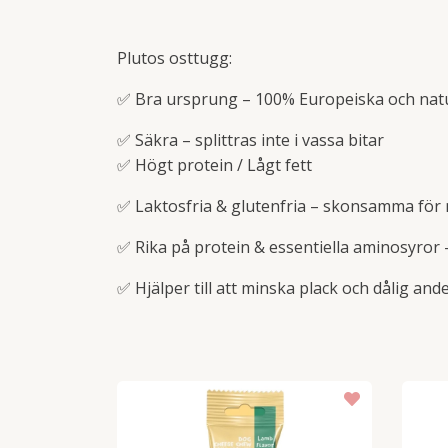
Plutos osttugg:
✅ Bra ursprung – 100% Europeiska och natu
✅ Säkra – splittras inte i vassa bitar
✅ Högt protein / Lågt fett
✅ Laktosfria & glutenfria – skonsamma fö
✅ Rika på protein & essentiella aminosyror
✅ Hjälper till att minska plack och dålig and