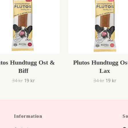
utos Hundtugg Ost &
Plutos Hundtugg Os
Biff
Lax
34 kr
19 kr
34 kr
19 kr
Information
So