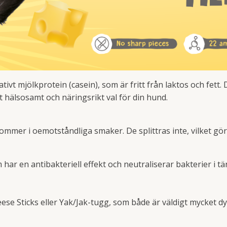
tivt mjölkprotein (casein), som är fritt från laktos och fett.
ett hälsosamt och näringsrikt val för din hund.
kommer i oemotståndliga smaker. De splittras inte, vilket gör
 har en antibakteriell effekt och neutraliserar bakterier i t
eese Sticks eller Yak/Jak-tugg, som både är väldigt mycket d