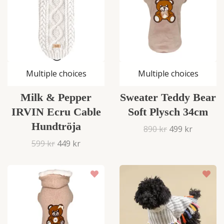
Multiple choices
Multiple choices
Milk & Pepper
Sweater Teddy Bear
IRVIN Ecru Cable
Soft Plysch 34cm
Hundtröja
890 kr
499 kr
599 kr
449 kr