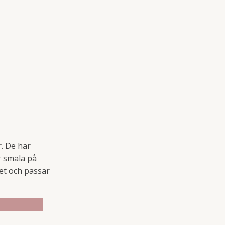
. De har
r smala på
het och passar