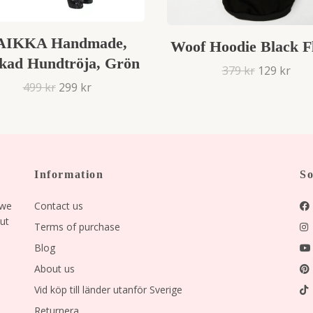
AIKKA Handmade,
Woof Hoodie Black F
ckad Hundtröja, Grön
379 kr
129 kr
499 kr
299 kr
Information
So
 we
Contact us
but
Terms of purchase
Blog
About us
Vid köp till länder utanför Sverige
Returnera