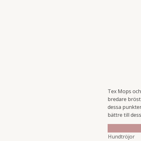
Tex Mops och 
bredare bröstk
dessa punkter
bättre till des
Hundtröjor