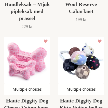
Hundleksak – Mjuk
Woof Reserve
pipleksak med
Cabarknet
prassel
199 kr
229 kr
Multiple choices
Multiple choices
Haute Diggity Dog
Haute Diggity Dog
Chewy Vuiton bone,
Kitty Vuiton bollar